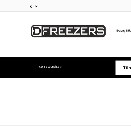
€
Satış Sö
KATEGORİLER