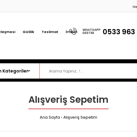
H
0533 963 
WHATSAPP
zleşmesi
Gizlilik
Teslimat
İrtibat
DESTEK
Alışveriş Sepetim
Ana Sayfa
Alışveriş Sepetim