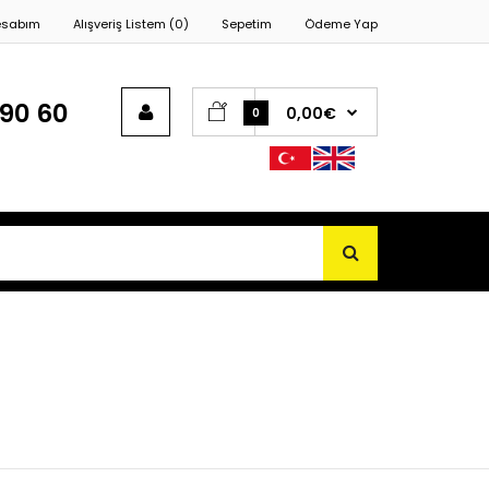
esabım
Alışveriş Listem (0)
Sepetim
Ödeme Yap
90 60
0,00€
0