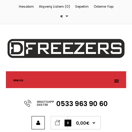
Hesabım
Alışveriş Listem (0)
Sepetim
Ödeme Yap
€
Menü
0533 963 90 60
WHATSAPP
DESTEK
0,00€
0