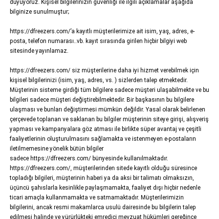
duyuyoruz. Kişisel bilgilerinizin güvenliği ile ilgili açıklamalar aşağıda
bilginize sunulmuştur;
https://dfreezers.com/
’a kayıtlı müşterilerimize ait isim, yaş, adres, e-
posta, telefon numarası..vb. kayıt sırasında girilen hiçbir bilgiyi web
sitesinde yayınlamaz.
https://dfreezers.com/
siz müşterilerine daha iyi hizmet verebilmek için
kişisel bilgilerinizi (isim, yaş, adres, vs. ) sizlerden talep etmektedir.
Müşterinin sisteme girdiği tüm bilgilere sadece müşteri ulaşabilmekte ve bu
bilgileri sadece müşteri değiştirebilmektedir. Bir başkasının bu bilgilere
ulaşması ve bunları değiştirmesi mümkün değildir. Yasal olarak belirlenen
çerçevede toplanan ve saklanan bu bilgiler müşterinin siteye girişi, alışveriş
yapması ve kampanyalara göz atması ile birlikte süper avantaj ve çeşitli
faaliyetlerinin oluşturulmasını sağlamakta ve istenmeyen e-postaların
iletilmemesine yönelik bütün bilgiler
sadece
https://dfreezers.com/
bünyesinde kullanılmaktadır.
https://dfreezers.com/
, müşterilerinden sitede kayıtlı olduğu süresince
topladığı bilgileri, müşterinin haberi ya da aksi bir talimatı olmaksızın,
üçüncü şahıslarla kesinlikle paylaşmamakta, faaliyet dışı hiçbir nedenle
ticari amaçla kullanmamakta ve satmamaktadır. Müşterilerimizin
bilgilerini, ancak resmi makamlarca usulü dairesinde bu bilgilerin talep
edilmesi halinde ve yürürlükteki emredici mevzuat hükümleri gereğince