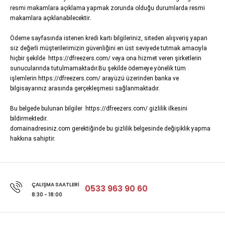
resmi makamlara açıklama yapmak zorunda olduğu durumlarda resmi
makamlara açıklanabilecektir.
Ödeme sayfasında istenen kredi kartı bilgileriniz, siteden alışveriş yapan
siz değerli müşterilerimizin güvenliğini en üst seviyede tutmak amacıyla
hiçbir şekilde
https://dfreezers.com/
veya ona hizmet veren şirketlerin
sunucularında tutulmamaktadır.Bu şekilde ödemeye yönelik tüm
işlemlerin
https://dfreezers.com/
arayüzü üzerinden banka ve
bilgisayarınız arasında gerçekleşmesi sağlanmaktadır.
Bu belgede bulunan bilgiler
https://dfreezers.com/
gizlilik ilkesini
bildirmektedir.
domainadresiniz.com gerektiğinde bu gizlilik belgesinde değişiklik yapma
hakkına sahiptir.
ÇALIŞMA SAATLERI
0533 963 90 60
8:30 - 18:00