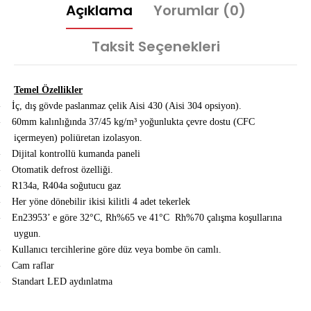
Açıklama
Yorumlar (0)
Taksit Seçenekleri
Temel Özellikler
-
İç, dış gövde paslanmaz çelik Aisi 430 (Aisi 304 opsiyon).
-
60mm kalınlığında 37/45 kg/m³ yoğunlukta çevre dostu (CFC
içermeyen) poliüretan izolasyon.
-
Dijital kontrollü kumanda paneli
-
Otomatik defrost özelliği.
-
R134a, R404a soğutucu gaz
-
Her yöne dönebilir ikisi kilitli 4 adet tekerlek
-
En23953’ e göre 32°C, Rh%65 ve 41°C Rh%70 çalışma koşullarına
uygun.
-
Kullanıcı tercihlerine göre düz veya bombe ön camlı.
-
Cam raflar
-
Standart LED aydınlatma