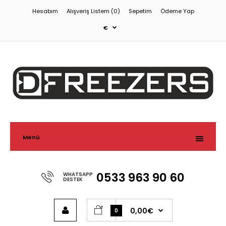
Hesabım
Alışveriş Listem (0)
Sepetim
Ödeme Yap
€
Menü
0533 963 90 60
WHATSAPP
DESTEK
0,00€
0