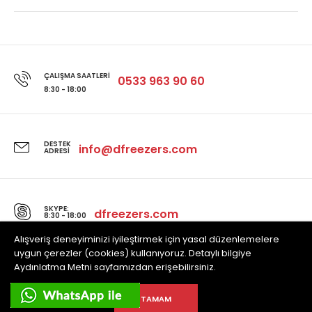
ÇALIŞMA SAATLERI
0533 963 90 60
8:30 - 18:00
DESTEK
info@dfreezers.com
ADRESI
SKYPE:
dfreezers.com
8:30 - 18:00
Alışveriş deneyiminizi iyileştirmek için yasal düzenlemelere
uygun çerezler (cookies) kullanıyoruz. Detaylı bilgiye
Aydınlatma Metni sayfamızdan erişebilirsiniz.
Powered by Dfreezers tüm hakları saklıdır.
TAMAM