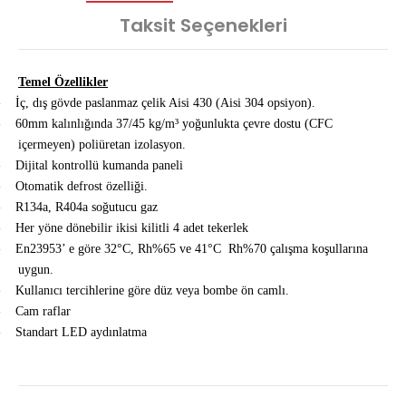
Taksit Seçenekleri
Temel Özellikler
-
İç, dış gövde paslanmaz çelik Aisi 430 (Aisi 304 opsiyon).
-
60mm kalınlığında 37/45 kg/m³ yoğunlukta çevre dostu (CFC
içermeyen) poliüretan izolasyon.
-
Dijital kontrollü kumanda paneli
-
Otomatik defrost özelliği.
-
R134a, R404a soğutucu gaz
-
Her yöne dönebilir ikisi kilitli 4 adet tekerlek
-
En23953’ e göre 32°C, Rh%65 ve 41°C Rh%70 çalışma koşullarına
uygun.
-
Kullanıcı tercihlerine göre düz veya bombe ön camlı.
-
Cam raflar
-
Standart LED aydınlatma