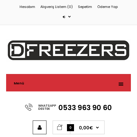
Hesabım
Alışveriş Listem (0)
Sepetim
Ödeme Yap
€
Menü
0533 963 90 60
WHATSAPP
DESTEK
0,00€
0