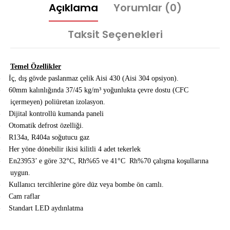
Açıklama
Yorumlar (0)
Taksit Seçenekleri
Temel Özellikler
-
İç, dış gövde paslanmaz çelik Aisi 430 (Aisi 304 opsiyon).
-
60mm kalınlığında 37/45 kg/m³ yoğunlukta çevre dostu (CFC
içermeyen) poliüretan izolasyon.
-
Dijital kontrollü kumanda paneli
-
Otomatik defrost özelliği.
-
R134a, R404a soğutucu gaz
-
Her yöne dönebilir ikisi kilitli 4 adet tekerlek
-
En23953’ e göre 32°C, Rh%65 ve 41°C Rh%70 çalışma koşullarına
uygun.
-
Kullanıcı tercihlerine göre düz veya bombe ön camlı.
-
Cam raflar
-
Standart LED aydınlatma