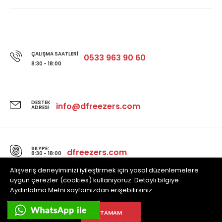
ÇALIŞMA SAATLERI
0533 963 90 60
8:30 - 18:00
DESTEK
info@dfreezers.com
ADRESI
SKYPE:
dfreezers.com
8:30 - 18:00
Alışveriş deneyiminizi iyileştirmek için yasal düzenlemelere
uygun çerezler (cookies) kullanıyoruz. Detaylı bilgiye
Aydınlatma Metni sayfamızdan erişebilirsiniz.
Powered by Dfreezers tüm hakları saklıdır.
TAMAM