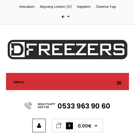
Hesabım
Alışveriş Listem (0)
Sepetim
Ödeme Yap
€
Menü
0533 963 90 60
WHATSAPP
DESTEK
0,00€
0